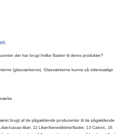
ærk
enter der har brugt hvilke flasker til deres produkter?
centerne (glasværkerne). Glasværkerne kunne så videresælge
mærke.
været brugt af de pågældende producenter til de pågældende
Likør/cacao-likør, 11 Likør/benediktinerflaske, 13 Caloric, 15