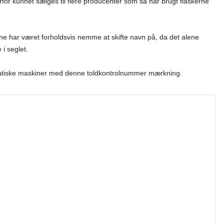
for kunnet sælges til flere producenter som så har brugt flaskerne
ne har været forholdsvis nemme at skifte navn på, da det alene
i seglet.
omatiske maskiner med denne toldkontrolnummer mærkning.