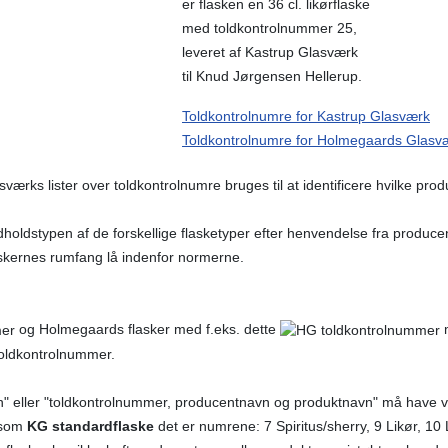
er flasken en 36 cl. likørflaske
med toldkontrolnummer 25,
leveret af Kastrup Glasværk
til Knud Jørgensen Hellerup.
Toldkontrolnumre for Kastrup Glasværk
Toldkontrolnumre for Holmegaards Glasv
 lister over toldkontrolnumre bruges til at identificere hvilke produc
holdstypen af de forskellige flasketyper efter henvendelse fra produ
laskernes rumfang lå indenfor normerne.
og Holmegaards flasker med f.eks. dette
 toldkontrolnummer.
vn" eller "toldkontrolnummer, producentnavn og produktnavn" må have 
t som
KG standardflaske
det er numrene: 7 Spiritus/sherry, 9 Likør, 10 