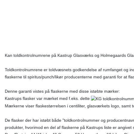
Kan toldkontrolnumrene på Kastrup Glasværks og Holmegaards Glasværks
Toldkontrolnumrene er toldvæsnets godkendelse af rumfanget og ind
flaskerne til spiritus/punch/likør producenterne med garanti for at f
Denne garanti vistes på flaskerne med disse istøbte mærker:
Kastrups flasker var mærket med f.eks. dette
Mærkerne viser flaskestørrelsen i centiliter, glasværkets logo, samt
De flasker der har istøbt både "toldkontrolnummer og producentna
produkter, hvorimod en del af flaskerne på Kastrups liste er angive