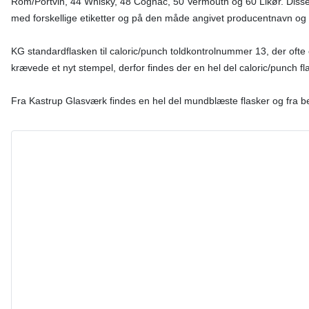
Rom/Portvin, 44 Whisky, 48 Cognac, 50 Vermouth og 60 Likør. Disse f
med forskellige etiketter og på den måde angivet producentnavn og
KG standardflasken til caloric/punch toldkontrolnummer 13, der ofte
krævede et nyt stempel, derfor findes der en hel del caloric/punch 
Fra Kastrup Glasværk findes en hel del mundblæste flasker og fra