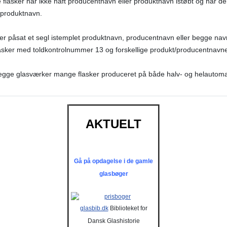
lasker har ikke haft producentnavn eller produktnavn istøbt og har der
 produktnavn.
 er påsat et segl istemplet produktnavn, producentnavn eller begge nav
flasker med toldkontrolnummer 13 og forskellige produkt/producentnavne 
 begge glasværker mange flasker produceret på både halv- og helaut
AKTUELT
Gå på opdagelse i de gamle
glasbøger
glasbib.dk
Biblioteket for
Dansk Glashistorie