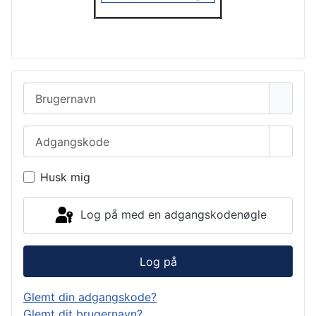
Brugernavn
Adgangskode
Vis a
Husk mig
Log på med en adgangskodenøgle
Log på
Glemt din adgangskode?
Glemt dit brugernavn?