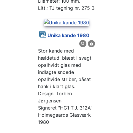
Diameter: 100 mm.
Litt.: TJ tegning nr. 275 B
Unika kande 1980
Stor kande med
hældetud, blæst i svagt
opalhvidt glas med
indlagte snoede
opalhvide striber, påsat
hank i klart glas.
Design: Torben
Jørgensen
Signeret "HG1 T.J. 312A"
Holmegaards Glasværk
1980