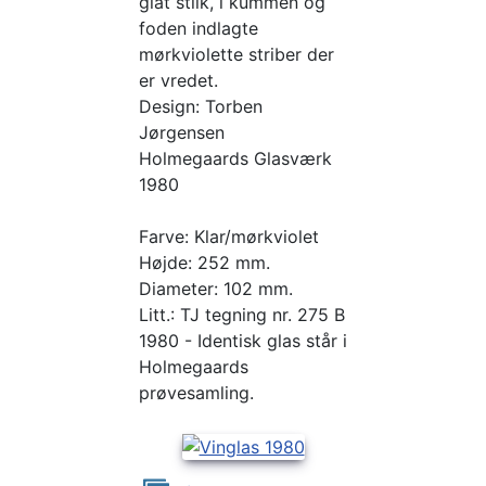
glat stilk, i kummen og
foden indlagte
mørkviolette striber der
er vredet.
Design: Torben
Jørgensen
Holmegaards Glasværk
1980
Farve: Klar/mørkviolet
Højde: 252 mm.
Diameter: 102 mm.
Litt.: TJ tegning nr. 275 B
1980 - Identisk glas står i
Holmegaards
prøvesamling.