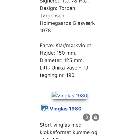
Signeret: T.J. 78 H,G.
Design: Torben
Jørgensen
Holmegaards Glasværk
1978
Farve: Klar/mørkviolet
Højde: 150 mm.
Diameter: 125 mm.
Litt.: Unika vase - TJ
tegning nr. 190
Vinglas 1980
Stort vinglas med
klokkeformet kumme og