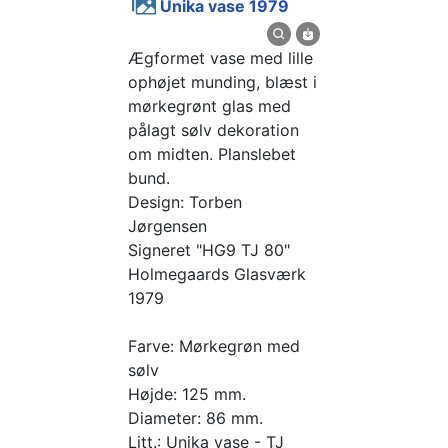
Unika vase 1979
Ægformet vase med lille
ophøjet munding, blæst i
mørkegrønt glas med
pålagt sølv dekoration
om midten. Planslebet
bund.
Design: Torben
Jørgensen
Signeret "HG9 TJ 80"
Holmegaards Glasværk
1979
Farve: Mørkegrøn med
sølv
Højde: 125 mm.
Diameter: 86 mm.
Litt.: Unika vase - TJ