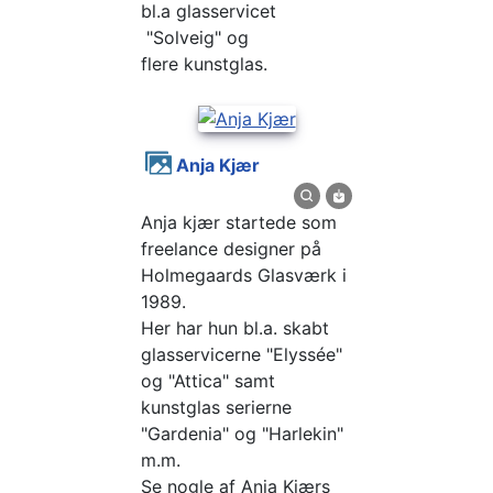
bl.a glasservicet
"Solveig" og
flere kunstglas.
Anja Kjær
Anja kjær startede som
freelance designer på
Holmegaards Glasværk i
1989.
Her har hun bl.a. skabt
glasservicerne "Elyssée"
og "Attica" samt
kunstglas serierne
"Gardenia" og "Harlekin"
m.m.
Se nogle af Anja Kjærs