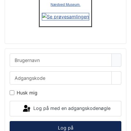
Næstved Museum.
Brugernavn
Adgangskode
Vis a
Husk mig
Log på med en adgangskodenøgle
Log på